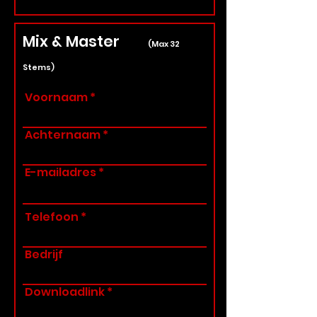
Mix & Master
(Max 32
Stems)
Voornaam
Achternaam
E-mailadres
Telefoon
Bedrijf
Downloadlink